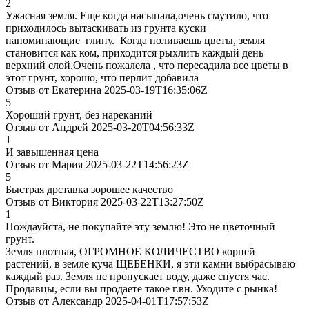
2
Ужасная земля. Еще когда насыпала,очень смутило, что
приходилось вытаскивать из грунта куски
напоминающие глину. Когда поливаешь цветы, земля
становится как ком, приходится рыхлить каждый день
верхний слой.Очень пожалела , что пересадила все цветы в
этот грунт, хорошо, что перлит добавила
Отзыв от Екатерина 2025-03-19T16:35:06Z
5
Хороший грунт, без нареканий
Отзыв от Андрей 2025-03-20T04:56:33Z
1
И завышенная цена
Отзыв от Мария 2025-03-22T14:56:23Z
5
Быстрая дрставка зорошее качество
Отзыв от Виктория 2025-03-22T13:27:50Z
1
Пождауйста, не покупайте эту землю! Это не цветочный
грунт.
Земля плотная, ОГРОМНОЕ КОЛИЧЕСТВО корней
растений, в земле куча ЩЕБЕНКИ, я эти камни выбрасываю
каждый раз. Земля не пропускает воду, даже спустя час.
Продавцы, если вы продаете такое г.вн. Уходите с рынка!
Отзыв от Александр 2025-04-01T17:57:53Z