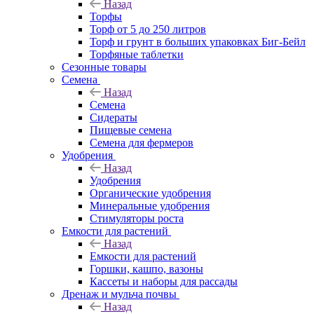
Назад
Торфы
Торф от 5 до 250 литров
Торф и грунт в больших упаковках Биг-Бейл
Торфяные таблетки
Сезонные товары
Семена
Назад
Семена
Сидераты
Пищевые семена
Семена для фермеров
Удобрения
Назад
Удобрения
Органические удобрения
Минеральные удобрения
Стимуляторы роста
Емкости для растений
Назад
Емкости для растений
Горшки, кашпо, вазоны
Кассеты и наборы для рассады
Дренаж и мульча почвы
Назад