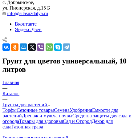
с. Добрынское,
ул. Пионерская, д.15 Б
info@silasuzdalya.ru
Вконтакте
Яндекс.Дзен
Грунт для цветов универсальный, 10
литров
Главная
—
Каталог
—
Грунты для растений
Торфы
Сезонные товары
Семена
Удобрения
Емкости для
растений
Дренаж и мульча почвы
Средства защиты для сада и
огорода
Товары для здоровья
Сад и Огород
Декор для
сада
Газонная трава
—
Грунт для комнатных растений