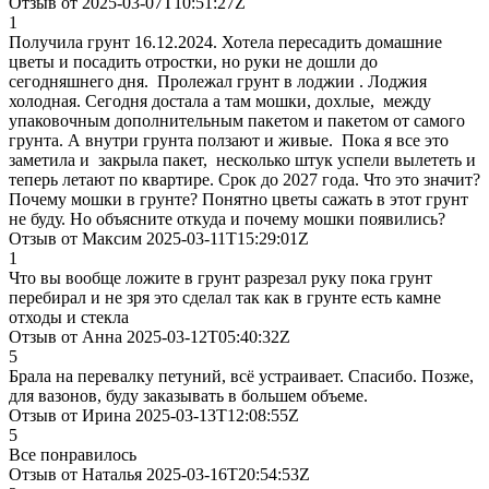
Отзыв от 2025-03-07T10:51:27Z
1
Получила грунт 16.12.2024. Хотела пересадить домашние
цветы и посадить отростки, но руки не дошли до
сегодняшнего дня. Пролежал грунт в лоджии . Лоджия
холодная. Сегодня достала а там мошки, дохлые, между
упаковочным дополнительным пакетом и пакетом от самого
грунта. А внутри грунта ползают и живые. Пока я все это
заметила и закрыла пакет, несколько штук успели вылететь и
теперь летают по квартире. Срок до 2027 года. Что это значит?
Почему мошки в грунте? Понятно цветы сажать в этот грунт
не буду. Но объясните откуда и почему мошки появились?
Отзыв от Максим 2025-03-11T15:29:01Z
1
Что вы вообще ложите в грунт разрезал руку пока грунт
перебирал и не зря это сделал так как в грунте есть камне
отходы и стекла
Отзыв от Анна 2025-03-12T05:40:32Z
5
Брала на перевалку петуний, всё устраивает. Спасибо. Позже,
для вазонов, буду заказывать в большем объеме.
Отзыв от Ирина 2025-03-13T12:08:55Z
5
Все понравилось
Отзыв от Наталья 2025-03-16T20:54:53Z