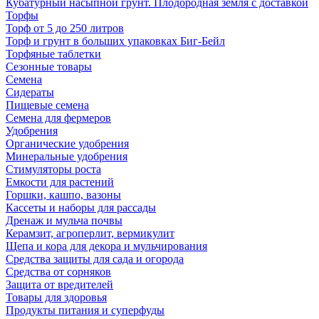
Кубатурный насыпной грунт. Плодородная земля с доставкой
Торфы
Торф от 5 до 250 литров
Торф и грунт в больших упаковках Биг-Бейл
Торфяные таблетки
Сезонные товары
Семена
Сидераты
Пищевые семена
Семена для фермеров
Удобрения
Органические удобрения
Минеральные удобрения
Стимуляторы роста
Емкости для растений
Горшки, кашпо, вазоны
Кассеты и наборы для рассады
Дренаж и мульча почвы
Керамзит, агроперлит, вермикулит
Щепа и кора для декора и мульчирования
Средства защиты для сада и огорода
Средства от сорняков
Защита от вредителей
Товары для здоровья
Продукты питания и суперфуды