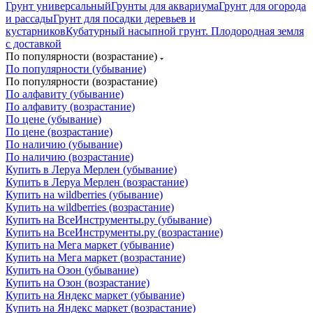
Грунт универсальный
Грунты для аквариума
Грунт для огорода
и рассады
Грунт для посадки деревьев и
кустарников
Кубатурный насыпной грунт. Плодородная земля
с доставкой
По популярности (возрастание)
По популярности (убывание)
По популярности (возрастание)
По алфавиту (убывание)
По алфавиту (возрастание)
По цене (убывание)
По цене (возрастание)
По наличию (убывание)
По наличию (возрастание)
Купить в Леруа Мерлен (убывание)
Купить в Леруа Мерлен (возрастание)
Купить на wildberries (убывание)
Купить на wildberries (возрастание)
Купить на ВсеИнструменты.ру (убывание)
Купить на ВсеИнструменты.ру (возрастание)
Купить на Мега маркет (убывание)
Купить на Мега маркет (возрастание)
Купить на Озон (убывание)
Купить на Озон (возрастание)
Купить на Яндекс маркет (убывание)
Купить на Яндекс маркет (возрастание)