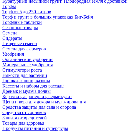
Кубатурный насыпной грунт. Плодородная земля с доставкой
Торфы
Торф от 5 до 250 литров
Торф и грунт в больших упаковках Биг-Бейл
Торфяные таблетки
Сезонные товары
Семена
Сидераты
Пищевые семена
Семена для фермеров
Удобрения
Органические удобрения
Минеральные удобрения
Стимуляторы роста
Емкости для растений
Горшки, кашпо, вазоны
Кассеты и наборы для рассады
Дренаж и мульча почвы
Керамзит, агроперлит, вермикулит
Щепа и кора для декора и мульчирования
Средства защиты для сада и огорода
Средства от сорняков
Защита от вредителей
Товары для здоровья
Продукты питания и суперфуды