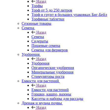
Назад
Торфы
Торф от 5 до 250 литров
Торф и грунт в больших упаковках Биг-Бейл
Торфяные таблетки
Сезонные товары
Семена
Назад
Семена
Сидераты
Пищевые семена
Семена для фермеров
Удобрения
Назад
Удобрения
Органические удобрения
Минеральные удобрения
Стимуляторы роста
Емкости для растений
Назад
Емкости для растений
Горшки, кашпо, вазоны
Кассеты и наборы для рассады
Дренаж и мульча почвы
Назад