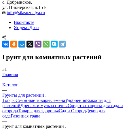
с. Добрынское,
ул. Пионерская, д.15 Б
info@silasuzdalya.ru
Вконтакте
Яндекс.Дзен
Грунт для комнатных растений
31
Главная
—
Каталог
—
Грунты для растений
Торфы
Сезонные товары
Семена
Удобрения
Емкости для
растений
Дренаж и мульча почвы
Средства защиты для сада и
огорода
Товары для здоровья
Сад и Огород
Декор для
сада
Газонная трава
—
Грунт для комнатных растений