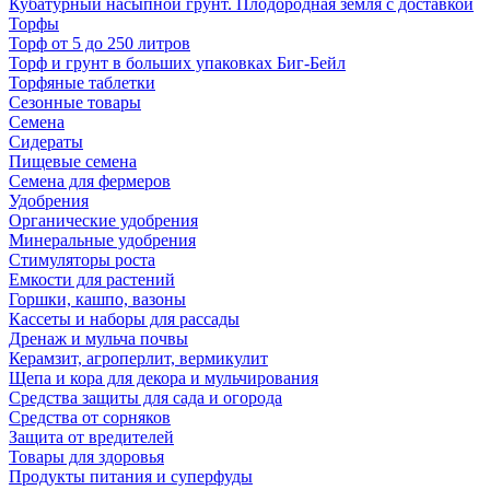
Кубатурный насыпной грунт. Плодородная земля с доставкой
Торфы
Торф от 5 до 250 литров
Торф и грунт в больших упаковках Биг-Бейл
Торфяные таблетки
Сезонные товары
Семена
Сидераты
Пищевые семена
Семена для фермеров
Удобрения
Органические удобрения
Минеральные удобрения
Стимуляторы роста
Емкости для растений
Горшки, кашпо, вазоны
Кассеты и наборы для рассады
Дренаж и мульча почвы
Керамзит, агроперлит, вермикулит
Щепа и кора для декора и мульчирования
Средства защиты для сада и огорода
Средства от сорняков
Защита от вредителей
Товары для здоровья
Продукты питания и суперфуды