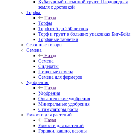
Кубатурный насыпной грунт. Плодородная
земля с доставкой
Торфы
Назад
Торфы
Торф от 5 до 250 литров
Торф и грунт в больших упаковках Биг-Бейл
Торфяные таблетки
Сезонные товары
Семена
Назад
Семена
Сидераты
Пищевые семена
Семена для фермеров
Удобрения
Назад
Удобрения
Органические удобрения
Минеральные удобрения
Стимуляторы роста
Емкости для растений
Назад
Емкости для растений
Горшки, кашпо, вазоны