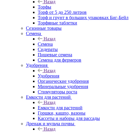
Назад
Торфы
Торф от 5 до 250 литров
Торф и грунт в больших упаковках Биг-Бейл
Торфяные таблетки
Сезонные товары
Семена
Назад
Семена
Сидераты
Пищевые семена
Семена для фермеров
Удобрения
Назад
Удобрения
Органические удобрения
Минеральные удобрения
Стимуляторы роста
Емкости для растений
Назад
Емкости для растений
Горшки, кашпо, вазоны
Кассеты и наборы для рассады
Дренаж и мульча почвы
Назад