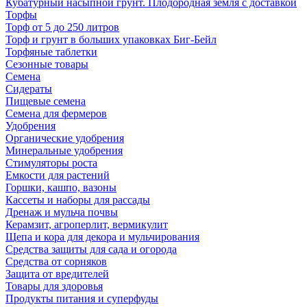
Кубатурный насыпной грунт. Плодородная земля с доставкой
Торфы
Торф от 5 до 250 литров
Торф и грунт в больших упаковках Биг-Бейл
Торфяные таблетки
Сезонные товары
Семена
Сидераты
Пищевые семена
Семена для фермеров
Удобрения
Органические удобрения
Минеральные удобрения
Стимуляторы роста
Емкости для растений
Горшки, кашпо, вазоны
Кассеты и наборы для рассады
Дренаж и мульча почвы
Керамзит, агроперлит, вермикулит
Щепа и кора для декора и мульчирования
Средства защиты для сада и огорода
Средства от сорняков
Защита от вредителей
Товары для здоровья
Продукты питания и суперфуды