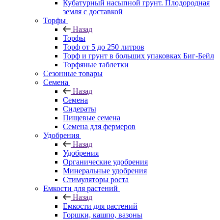
Кубатурный насыпной грунт. Плодородная
земля с доставкой
Торфы
Назад
Торфы
Торф от 5 до 250 литров
Торф и грунт в больших упаковках Биг-Бейл
Торфяные таблетки
Сезонные товары
Семена
Назад
Семена
Сидераты
Пищевые семена
Семена для фермеров
Удобрения
Назад
Удобрения
Органические удобрения
Минеральные удобрения
Стимуляторы роста
Емкости для растений
Назад
Емкости для растений
Горшки, кашпо, вазоны