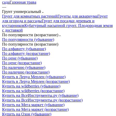
сада
Газонная трава
—
Грунт универсальный
Грунт для комнатных растений
Грунты для аквариума
Грунт
для огорода и рассады
Грунт для посадки деревьев и
кустарников
Кубатурный насыпной грунт. Плодородная земля
с доставкой
По популярности (возрастание)
По популярности (убывание)
По популярности (возрастание)
По алфавиту (убывание)
По алфавиту (возрастание)
По цене (убывание)
По цене (возрастание)
По наличию (убывание)
По наличию (возрастание)
Купить в Леруа Мерлен (убывание)
Купить в Леруа Мерлен (возрастание)
Купить на wildberries (убывание)
Купить на wildberries (возрастание)
Купить на ВсеИнструменты.ру (убывание)
Купить на ВсеИнструменты.ру (возрастание)
Купить на Мега маркет (убывание)
Купить на Мега маркет (возрастание)
Купить на Озон (убывание)