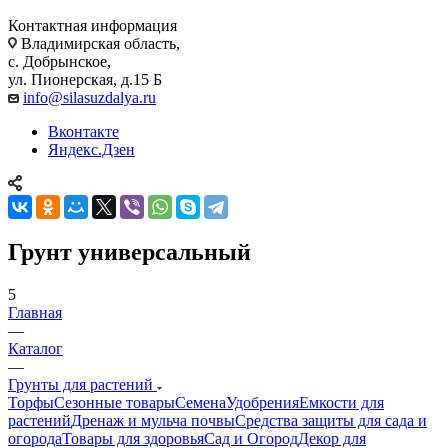
Контактная информация
Владимирская область,
с. Добрынское,
ул. Пионерская, д.15 Б
info@silasuzdalya.ru
Вконтакте
Яндекс.Дзен
Грунт универсальный
5
Главная
—
Каталог
—
Грунты для растений
Торфы
Сезонные товары
Семена
Удобрения
Емкости для
растений
Дренаж и мульча почвы
Средства защиты для сада и
огорода
Товары для здоровья
Сад и Огород
Декор для