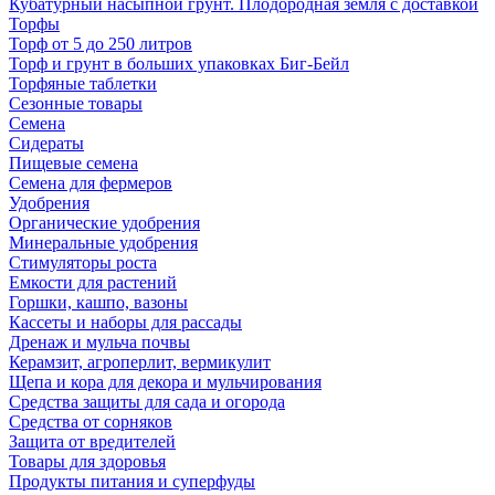
Кубатурный насыпной грунт. Плодородная земля с доставкой
Торфы
Торф от 5 до 250 литров
Торф и грунт в больших упаковках Биг-Бейл
Торфяные таблетки
Сезонные товары
Семена
Сидераты
Пищевые семена
Семена для фермеров
Удобрения
Органические удобрения
Минеральные удобрения
Стимуляторы роста
Емкости для растений
Горшки, кашпо, вазоны
Кассеты и наборы для рассады
Дренаж и мульча почвы
Керамзит, агроперлит, вермикулит
Щепа и кора для декора и мульчирования
Средства защиты для сада и огорода
Средства от сорняков
Защита от вредителей
Товары для здоровья
Продукты питания и суперфуды