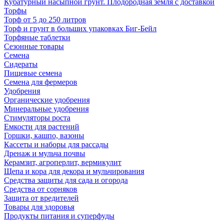
Кубатурный насыпной грунт. Плодородная земля с доставкой
Торфы
Торф от 5 до 250 литров
Торф и грунт в больших упаковках Биг-Бейл
Торфяные таблетки
Сезонные товары
Семена
Сидераты
Пищевые семена
Семена для фермеров
Удобрения
Органические удобрения
Минеральные удобрения
Стимуляторы роста
Емкости для растений
Горшки, кашпо, вазоны
Кассеты и наборы для рассады
Дренаж и мульча почвы
Керамзит, агроперлит, вермикулит
Щепа и кора для декора и мульчирования
Средства защиты для сада и огорода
Средства от сорняков
Защита от вредителей
Товары для здоровья
Продукты питания и суперфуды