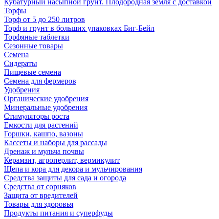
Кубатурный насыпной грунт. Плодородная земля с доставкой
Торфы
Торф от 5 до 250 литров
Торф и грунт в больших упаковках Биг-Бейл
Торфяные таблетки
Сезонные товары
Семена
Сидераты
Пищевые семена
Семена для фермеров
Удобрения
Органические удобрения
Минеральные удобрения
Стимуляторы роста
Емкости для растений
Горшки, кашпо, вазоны
Кассеты и наборы для рассады
Дренаж и мульча почвы
Керамзит, агроперлит, вермикулит
Щепа и кора для декора и мульчирования
Средства защиты для сада и огорода
Средства от сорняков
Защита от вредителей
Товары для здоровья
Продукты питания и суперфуды