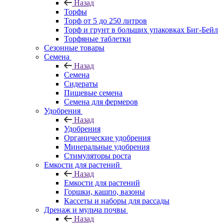
Назад
Торфы
Торф от 5 до 250 литров
Торф и грунт в больших упаковках Биг-Бейл
Торфяные таблетки
Сезонные товары
Семена
Назад
Семена
Сидераты
Пищевые семена
Семена для фермеров
Удобрения
Назад
Удобрения
Органические удобрения
Минеральные удобрения
Стимуляторы роста
Емкости для растений
Назад
Емкости для растений
Горшки, кашпо, вазоны
Кассеты и наборы для рассады
Дренаж и мульча почвы
Назад