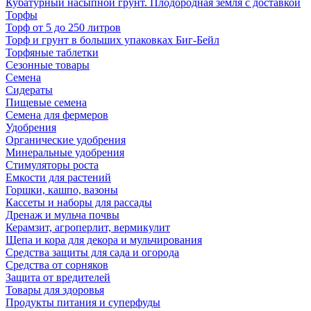
Кубатурный насыпной грунт. Плодородная земля с доставкой
Торфы
Торф от 5 до 250 литров
Торф и грунт в больших упаковках Биг-Бейл
Торфяные таблетки
Сезонные товары
Семена
Сидераты
Пищевые семена
Семена для фермеров
Удобрения
Органические удобрения
Минеральные удобрения
Стимуляторы роста
Емкости для растений
Горшки, кашпо, вазоны
Кассеты и наборы для рассады
Дренаж и мульча почвы
Керамзит, агроперлит, вермикулит
Щепа и кора для декора и мульчирования
Средства защиты для сада и огорода
Средства от сорняков
Защита от вредителей
Товары для здоровья
Продукты питания и суперфуды