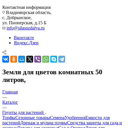
Контактная информация
Владимирская область,
с. Добрынское,
ул. Пионерская, д.15 Б
info@silasuzdalya.ru
Вконтакте
Яндекс.Дзен
Земля для цветов комнатных 50
литров,
Главная
—
Каталог
—
Грунты для растений
Торфы
Сезонные товары
Семена
Удобрения
Емкости для
растений
Дренаж и мульча почвы
Средства защиты для сада и
огорода
Товары для здоровья
Сад и Огород
Декор для