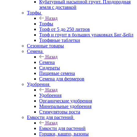
Кубатурный насыпной грунт. Плодородная
земля с доставкой
Торфы
Назад
Торфы
Торф от 5 до 250 литров
Торф и грунт в больших упаковках Биг-Бейл
Торфяные таблетки
Сезонные товары
Семена
Назад
Семена
Сидераты
Пищевые семена
Семена для фермеров
Удобрения
Назад
Удобрения
Органические удобрения
Минеральные удобрения
Стимуляторы роста
Емкости для растений
Назад
Емкости для растений
Горшки, кашпо, вазоны