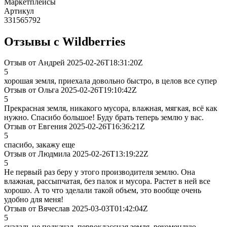
Маркетплейсы
Артикул
331565792
Отзывы с Wildberries
Отзыв от Андрей 2025-02-26T18:31:20Z
5
хорошая земля, приехала довольно быстро, в целов все супер
Отзыв от Ольга 2025-02-26T19:10:42Z
5
Прекрасная земля, никакого мусора, влажная, мягкая, всё как
нужно. Спасибо большое! Буду брать теперь землю у вас.
Отзыв от Евгения 2025-02-26T16:36:21Z
5
спасибо, закажу еще
Отзыв от Людмила 2025-02-26T13:19:22Z
5
Не первый раз беру у этого производителя землю. Она
влажная, рассыпчатая, без палок и мусора. Растет в ней все
хорошо. А то что зделали такой объем, это вообще очень
удобно для меня!
Отзыв от Вячеслав 2025-03-03T01:42:04Z
5
суздаль не подкачал, первоклассная земля, рекомендую