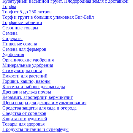
Кубатурный насыпной грунт. Плодородная земля с доставкой
Торфы
Торф от 5 до 250 литров
Торф и грунт в больших упаковках Биг-Бейл
Торфяные таблетки
Сезонные товары
Семена
Сидераты
Пищевые семена
Семена для фермеров
Удобрения
Органические удобрения
Минеральные удобрения
Стимуляторы роста
Емкости для растений
Горшки, кашпо, вазоны
Кассеты и наборы для рассады
Дренаж и мульча почвы
Керамзит, агроперлит, вермикулит
Щепа и кора для декора и мульчирования
Средства защиты для сада и огорода
Средства от сорняков
Защита от вредителей
Товары для здоровья
Продукты питания и суперфуды