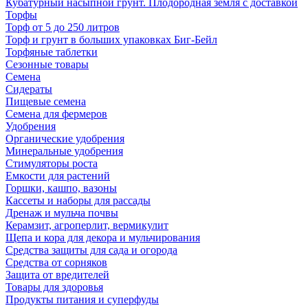
Кубатурный насыпной грунт. Плодородная земля с доставкой
Торфы
Торф от 5 до 250 литров
Торф и грунт в больших упаковках Биг-Бейл
Торфяные таблетки
Сезонные товары
Семена
Сидераты
Пищевые семена
Семена для фермеров
Удобрения
Органические удобрения
Минеральные удобрения
Стимуляторы роста
Емкости для растений
Горшки, кашпо, вазоны
Кассеты и наборы для рассады
Дренаж и мульча почвы
Керамзит, агроперлит, вермикулит
Щепа и кора для декора и мульчирования
Средства защиты для сада и огорода
Средства от сорняков
Защита от вредителей
Товары для здоровья
Продукты питания и суперфуды