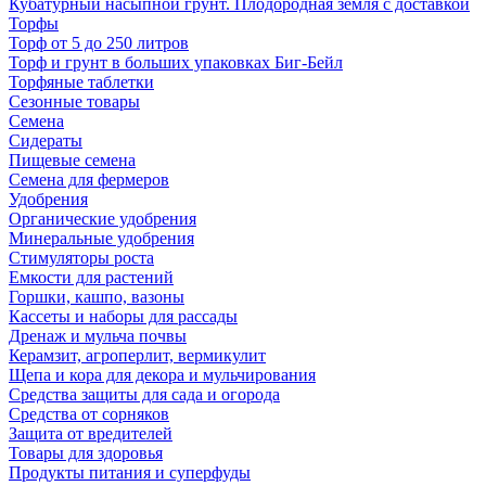
Кубатурный насыпной грунт. Плодородная земля с доставкой
Торфы
Торф от 5 до 250 литров
Торф и грунт в больших упаковках Биг-Бейл
Торфяные таблетки
Сезонные товары
Семена
Сидераты
Пищевые семена
Семена для фермеров
Удобрения
Органические удобрения
Минеральные удобрения
Стимуляторы роста
Емкости для растений
Горшки, кашпо, вазоны
Кассеты и наборы для рассады
Дренаж и мульча почвы
Керамзит, агроперлит, вермикулит
Щепа и кора для декора и мульчирования
Средства защиты для сада и огорода
Средства от сорняков
Защита от вредителей
Товары для здоровья
Продукты питания и суперфуды