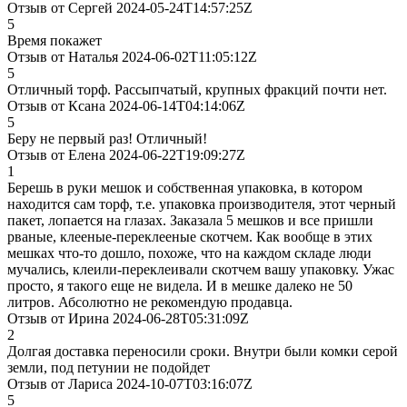
Отзыв от Сергей 2024-05-24T14:57:25Z
5
Время покажет
Отзыв от Наталья 2024-06-02T11:05:12Z
5
Отличный торф. Рассыпчатый, крупных фракций почти нет.
Отзыв от Ксана 2024-06-14T04:14:06Z
5
Беру не первый раз! Отличный!
Отзыв от Елена 2024-06-22T19:09:27Z
1
Берешь в руки мешок и собственная упаковка, в котором
находится сам торф, т.е. упаковка производителя, этот черный
пакет, лопается на глазах. Заказала 5 мешков и все пришли
рваные, клееные-переклееные скотчем. Как вообще в этих
мешках что-то дошло, похоже, что на каждом складе люди
мучались, клеили-переклеивали скотчем вашу упаковку. Ужас
просто, я такого еще не видела. И в мешке далеко не 50
литров. Абсолютно не рекомендую продавца.
Отзыв от Ирина 2024-06-28T05:31:09Z
2
Долгая доставка переносили сроки. Внутри были комки серой
земли, под петунии не подойдет
Отзыв от Лариса 2024-10-07T03:16:07Z
5