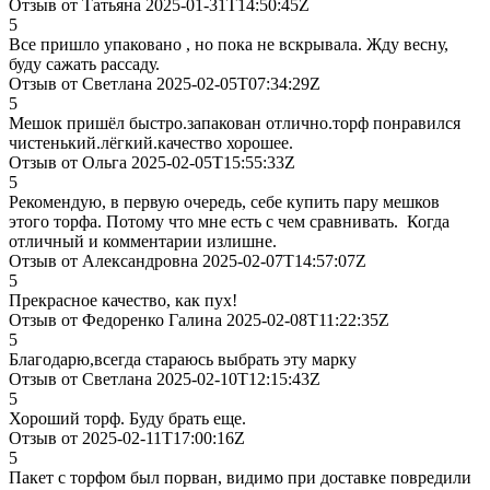
Отзыв от Татьяна 2025-01-31T14:50:45Z
5
Все пришло упаковано , но пока не вскрывала. Жду весну,
буду сажать рассаду.
Отзыв от Светлана 2025-02-05T07:34:29Z
5
Мешок пришёл быстро.запакован отлично.торф понравился
чистенький.лёгкий.качество хорошее.
Отзыв от Ольга 2025-02-05T15:55:33Z
5
Рекомендую, в первую очередь, себе купить пару мешков
этого торфа. Потому что мне есть с чем сравнивать. Когда
отличный и комментарии излишне.
Отзыв от Александровна 2025-02-07T14:57:07Z
5
Прекрасное качество, как пух!
Отзыв от Федоренко Галина 2025-02-08T11:22:35Z
5
Благодарю,всегда стараюсь выбрать эту марку
Отзыв от Светлана 2025-02-10T12:15:43Z
5
Хороший торф. Буду брать еще.
Отзыв от 2025-02-11T17:00:16Z
5
Пакет с торфом был порван, видимо при доставке повредили