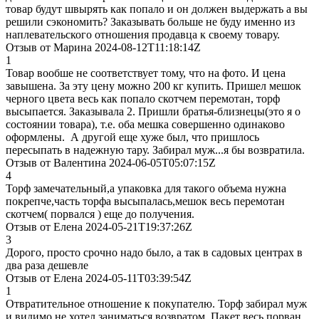
товар будут швырять как попало и он должен выдержать а вы
решили сэкономить? Заказывать больше не буду именно из
наплевательского отношения продавца к своему товару.
Отзыв от Марина 2024-08-12T11:18:14Z
1
Товар вообше не соответствует тому, что на фото. И цена
завышена. За эту цену можно 200 кг купить. Пришел мешок
черного цвета весь как попало скотчем перемотан, торф
высыпается. Заказывала 2. Пришли братья-близнецы(это я о
состоянии товара), т.е. оба мешка совершенно одинаково
оформлены. А другой еще хуже был, что пришлось
пересыпать в надежную тару. Забирал муж...я бы возвратила.
Отзыв от Валентина 2024-06-05T05:07:15Z
4
Торф замечательный,а упаковка для такого объема нужна
покрепче,часть торфа высыпалась,мешок весь перемотан
скотчем( порвался ) еще до получения.
Отзыв от Елена 2024-05-21T19:37:26Z
3
Дорого, просто срочно надо было, а так в садовых центрах в
два раза дешевле
Отзыв от Елена 2024-05-11T03:39:54Z
1
Отвратительное отношение к покупателю. Торф забирал муж
и видимо не хотел заниматься возвратом. Пакет весь порван,