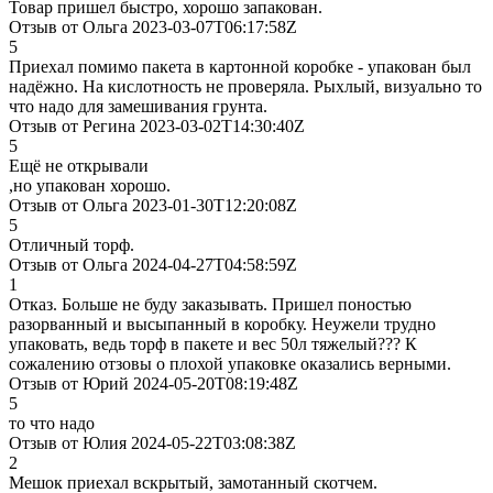
Товар пришел быстро, хорошо запакован.
Отзыв от Ольга 2023-03-07T06:17:58Z
5
Приехал помимо пакета в картонной коробке - упакован был
надëжно. На кислотность не проверяла. Рыхлый, визуально то
что надо для замешивания грунта.
Отзыв от Регина 2023-03-02T14:30:40Z
5
Ещё не открывали
,но упакован хорошо.
Отзыв от Ольга 2023-01-30T12:20:08Z
5
Отличный торф.
Отзыв от Ольга 2024-04-27T04:58:59Z
1
Отказ. Больше не буду заказывать. Пришел поностью
разорванный и высыпанный в коробку. Неужели трудно
упаковать, ведь торф в пакете и вес 50л тяжелый??? К
сожалению отзовы о плохой упаковке оказались верными.
Отзыв от Юрий 2024-05-20T08:19:48Z
5
то что надо
Отзыв от Юлия 2024-05-22T03:08:38Z
2
Мешок приехал вскрытый, замотанный скотчем.