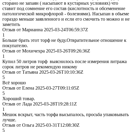
сторано не запаян ( насыпают в кустарных условиях) что
ставит под сомнение его состав (кислотность и обсеменение
патологической микрофлорой - болезнями). Насыпан в обьеме
гораздо меньше заявленного и если его смочить то можно и не
заметить
Отзыв от Марианна 2025-03-24T06:59:37Z
1
Больше брать этот торф не буду.Отвратительное отношение к
покупателю.
Отзыв от Мохичехра 2025-03-26T09:26:36Z
1
Купил 50 литров торф выяснилось после измерения литража
сорок литров не рекомендую никому
Отзыв от Татьяна 2025-03-26T10:10:36Z
5
Всё хорошо
Отзыв от Елена 2025-03-27T09:11:05Z
5
Хороший товар.
Отзыв от Лада 2025-03-28T19:28:11Z
1
Мешок вскрыт, часть торфа высыпалось, просьба упаковывать
лучше.
Отзыв от Ольга 2025-03-31T12:08:30Z
5