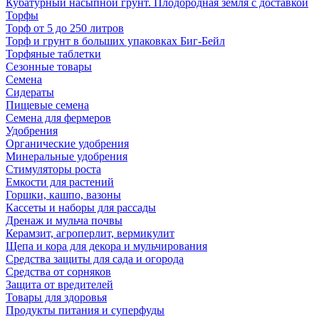
Кубатурный насыпной грунт. Плодородная земля с доставкой
Торфы
Торф от 5 до 250 литров
Торф и грунт в больших упаковках Биг-Бейл
Торфяные таблетки
Сезонные товары
Семена
Сидераты
Пищевые семена
Семена для фермеров
Удобрения
Органические удобрения
Минеральные удобрения
Стимуляторы роста
Емкости для растений
Горшки, кашпо, вазоны
Кассеты и наборы для рассады
Дренаж и мульча почвы
Керамзит, агроперлит, вермикулит
Щепа и кора для декора и мульчирования
Средства защиты для сада и огорода
Средства от сорняков
Защита от вредителей
Товары для здоровья
Продукты питания и суперфуды