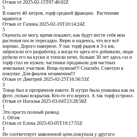
Отзыв от 2025-02-15T07:46:02Z
5
В пакете 40 литров, торф средней фракции. Растениям
нравится
Отзыв от Галина 2025-02-19T10:14:24Z
5
Оценить не могу, время покажет, как будут вести себя мои
растения после пересадки. Верю и надеюсь, что все всё
хорошо. Дорого наверное. У нас торф рядом в 3-х км,
забросили его разработку, а когда-то здесь его добывали, люди
рубили его на куски и топили печи, больше 30 лет здесь газ и
торф стал не нужен, частники продавали для частных
земельных участков. Вещь нужная!!! Спасибо. Советую к
покупке. Для фиалок незаменим!!!
Отзыв от Дмитрий 2025-02-25T16:56:53Z
3
Товар был в прозрачном пакете. В нутри была упаковка как на
фото ,только вскрытая. Кто-то его вернул. А так торф устроил.
Отзыв от Наталья 2025-03-04T23:28:58Z
1
Это просто полный развод.
1. Об'ем
Отзыв от Елена 2025-03-05T19:17:55Z
1
Не соответсвует заявленной цене,покупала у другого