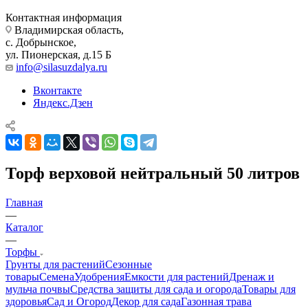
Контактная информация
Владимирская область,
с. Добрынское,
ул. Пионерская, д.15 Б
info@silasuzdalya.ru
Вконтакте
Яндекс.Дзен
Торф верховой нейтральный 50 литров
Главная
—
Каталог
—
Торфы
Грунты для растений
Сезонные
товары
Семена
Удобрения
Емкости для растений
Дренаж и
мульча почвы
Средства защиты для сада и огорода
Товары для
здоровья
Сад и Огород
Декор для сада
Газонная трава