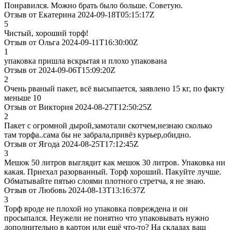
Понравился. Можно брать было больше. Советую.
Отзыв от Екатерина 2024-09-18T05:15:17Z
5
Чистый, хороший торф!
Отзыв от Ольга 2024-09-11T16:30:00Z
1
упаковка пришла вскрытая и плохо упакована
Отзыв от 2024-09-06T15:09:20Z
2
Очень рваный пакет, всё высыпается, заявлено 15 кг, по факту
меньше 10
Отзыв от Виктория 2024-08-27T12:50:25Z
2
Пакет с огромной дырой,замотали скотчем,незнаю сколько
там торфа..сама бы не забрала,привёз курьер,обидно.
Отзыв от Ягода 2024-08-25T17:12:45Z
3
Мешок 50 литров выглядит как мешок 30 литров. Упаковка ни
какая. Приехал разорванный. Торф хороший. Пакуйте лучше.
Обматывайте пятью слоями плотного стретча, я не знаю.
Отзыв от Любовь 2024-08-13T13:16:37Z
3
Торф вроде не плохой но упаковка повреждена и он
просыпался. Неужели не понятно что упаковывать нужно
дополнительно в картон или ещё что-то? На складах ваш