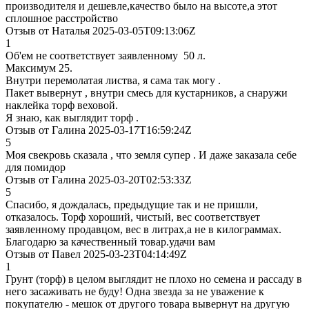
производителя и дешевле,качество было на высоте,а этот
сплошное расстройство
Отзыв от Наталья 2025-03-05T09:13:06Z
1
Об'ем не соответствует заявленному 50 л.
Максимум 25.
Внутри перемолатая листва, я сама так могу .
Пакет вывернут , внутри смесь для кустарников, а снаружи
наклейка торф веховой.
Я знаю, как выглядит торф .
Отзыв от Галина 2025-03-17T16:59:24Z
5
Моя свекровь сказала , что земля супер . И даже заказала себе
для помидор
Отзыв от Галина 2025-03-20T02:53:33Z
5
Спасибо, я дождалась, предыдущие так и не пришли,
отказалось. Торф хороший, чистый, вес соответствует
заявленному продавцом, вес в литрах,а не в килограммах.
Благодарю за качественный товар.удачи вам
Отзыв от Павел 2025-03-23T04:14:49Z
1
Грунт (торф) в целом выглядит не плохо но семена и рассаду в
него засаживать не буду! Одна звезда за не уважение к
покупателю - мешок от другого товара вывернут на другую