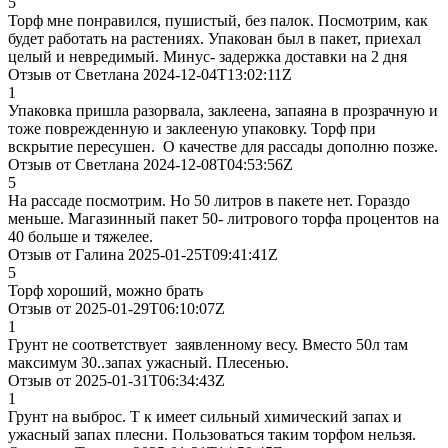
5
Торф мне понравился, пушистый, без палок. Посмотрим, как
будет работать на растениях. Упакован был в пакет, приехал
целый и невредимый. Минус- задержка доставки на 2 дня
Отзыв от Светлана 2024-12-04T13:02:11Z
1
Упаковка пришла разорвала, заклеена, запаяна в прозрачную и
тоже поврежденную и заклееную упаковку. Торф при
вскрытие пересушен. О качестве для рассады дополню позже.
Отзыв от Светлана 2024-12-08T04:53:56Z
5
На рассаде посмотрим. Но 50 литров в пакете нет. Гораздо
меньше. Магазинный пакет 50- литрового торфа процентов на
40 больше и тяжелее.
Отзыв от Галина 2025-01-25T09:41:41Z
5
Торф хороший, можно брать
Отзыв от 2025-01-29T06:10:07Z
1
Грунт не соответствует заявленному весу. Вместо 50л там
максимум 30..запах ужасный. Плесенью.
Отзыв от 2025-01-31T06:34:43Z
1
Грунт на выброс. Т к имеет сильный химический запах и
ужасный запах плесни. Пользоваться таким торфом нельзя.