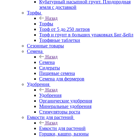
Кубатурный насыпной грунт. Плодородная
земля с доставкой
Торфы
Назад
Торфы
Торф от 5 до 250 литров
Торф и грунт в больших упаковках Биг-Бейл
Торфяные таблетки
Сезонные товары
Семена
Назад
Семена
Сидераты
Пищевые семена
Семена для фермеров
Удобрения
Назад
Удобрения
Органические удобрения
Минеральные удобрения
Стимуляторы роста
Емкости для растений
Назад
Емкости для растений
Горшки, кашпо, вазоны