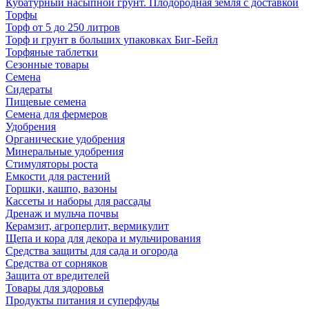
Кубатурный насыпной грунт. Плодородная земля с доставкой
Торфы
Торф от 5 до 250 литров
Торф и грунт в больших упаковках Биг-Бейл
Торфяные таблетки
Сезонные товары
Семена
Сидераты
Пищевые семена
Семена для фермеров
Удобрения
Органические удобрения
Минеральные удобрения
Стимуляторы роста
Емкости для растений
Горшки, кашпо, вазоны
Кассеты и наборы для рассады
Дренаж и мульча почвы
Керамзит, агроперлит, вермикулит
Щепа и кора для декора и мульчирования
Средства защиты для сада и огорода
Средства от сорняков
Защита от вредителей
Товары для здоровья
Продукты питания и суперфуды