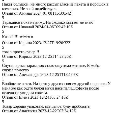
Пакет большой, не много рассыпалась из пакета и порошок в
комочках. Не знай подействует.
Отзыв от Аминат 2024-01-08T15:30:54Z
5
Тараканов пока не вижу. На сколько хватает не знаю
Отзыв от Николай 2024-01-06T09:42:10Z
5
Класс!!!!! ⭐️⭐️⭐️⭐️⭐️
Отзыв от Карина 2023-12-27T19:20:32Z
5
товар просто супер!!!
Отзыв от Кирилл 2023-12-25T14:23:26Z
5
Спустя время тараканов стало ощутимо меньше. В моём
случае помогло
Отзыв от Александра 2023-12-25T11:04:07Z
1
Вообще не о чем. На фото у других совсем другой порошок. У
меня же как будто белой муки насыпали.Эффекта после
недели не увидела совсем.
Отзыв от Елена 2023-12-24T08:24:18Z
5
Товар хорошо упакован, все целое, буду пробовать
Отзыв от Анастасия 2023-12-22T07:34:12Z