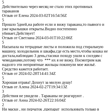
5
Действительно через месяц не стало этих противных
тараканов
Отзыв от Елена 2024-03-02T16:54:56Z
5
Прошло 5дней,на работе если и вижу таракана,то пьяного и
уже крылышки открыты.Видно постепенно
убивает.Действует!
Отзыв от Светлана 2024-03-01T10:22:00Z
5
Насыпала на тетрадные листы и положила под стиральную
машину, холодильник и шкафы,где есть место,чтобы кошка не
достала,наблюдаю 3 день,стасики походу ушли к соседям с
чемоданами,потому что *** их я не вижу. Посмотрим как
надолго эти неприятные жильцы покинули мое жильё.
Средство кажется работает.
Отзыв от 2024-02-28T14:41:34Z
5
Хорошая отрава! Дохнут за милую душу!
Отзыв от Алена 2024-02-27T19:34:13Z
3
Действия не увидели . Тараканы не реагируют .
Отзыв от Анна 2024-02-26T22:16:04Z
2
Ни маски , ни перчаток ,препарат использовать только в