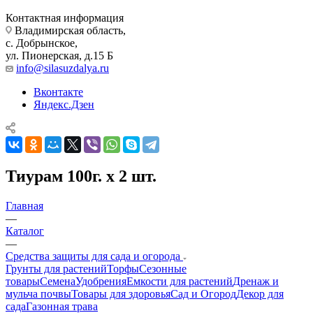
Контактная информация
Владимирская область,
с. Добрынское,
ул. Пионерская, д.15 Б
info@silasuzdalya.ru
Вконтакте
Яндекс.Дзен
Тиурам 100г. х 2 шт.
Главная
—
Каталог
—
Средства защиты для сада и огорода
Грунты для растений
Торфы
Сезонные
товары
Семена
Удобрения
Емкости для растений
Дренаж и
мульча почвы
Товары для здоровья
Сад и Огород
Декор для
сада
Газонная трава