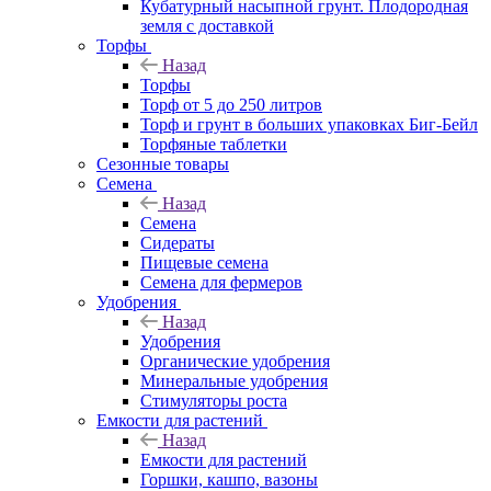
Кубатурный насыпной грунт. Плодородная
земля с доставкой
Торфы
Назад
Торфы
Торф от 5 до 250 литров
Торф и грунт в больших упаковках Биг-Бейл
Торфяные таблетки
Сезонные товары
Семена
Назад
Семена
Сидераты
Пищевые семена
Семена для фермеров
Удобрения
Назад
Удобрения
Органические удобрения
Минеральные удобрения
Стимуляторы роста
Емкости для растений
Назад
Емкости для растений
Горшки, кашпо, вазоны