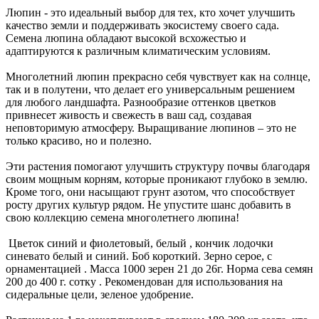
Люпин - это идеальный выбор для тех, кто хочет улучшить
качество земли и поддерживать экосистему своего сада.
Семена люпина обладают высокой всхожестью и
адаптируются к различным климатическим условиям.
Многолетний люпин прекрасно себя чувствует как на солнце,
так и в полутени, что делает его универсальным решением
для любого ландшафта. Разнообразие оттенков цветков
привнесет живость и свежесть в ваш сад, создавая
неповторимую атмосферу. Выращивание люпинов – это не
только красиво, но и полезно.
Эти растения помогают улучшить структуру почвы благодаря
своим мощным корням, которые проникают глубоко в землю.
Кроме того, они насыщают грунт азотом, что способствует
росту других культур рядом. Не упустите шанс добавить в
свою коллекцию семена многолетнего люпина!
Цветок синий и фиолетовый, белый , кончик лодочки
синевато белый и синий. Боб короткий. Зерно серое, с
орнаментацией . Масса 1000 зерен 21 до 26г. Норма сева семян
200 до 400 г. сотку . Рекомендован для использования на
сидеральные цели, зеленое удобрение.