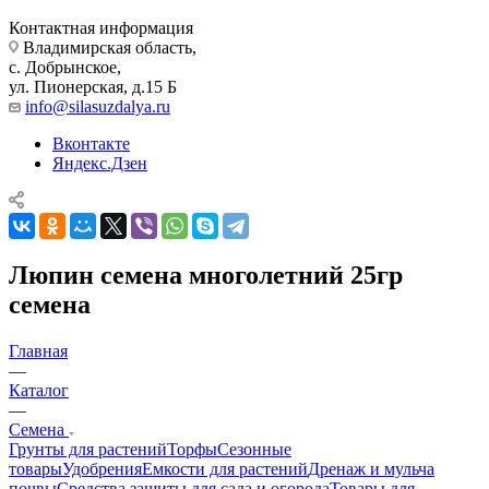
Контактная информация
Владимирская область,
с. Добрынское,
ул. Пионерская, д.15 Б
info@silasuzdalya.ru
Вконтакте
Яндекс.Дзен
Люпин семена многолетний 25гр
семена
Главная
—
Каталог
—
Семена
Грунты для растений
Торфы
Сезонные
товары
Удобрения
Емкости для растений
Дренаж и мульча
почвы
Средства защиты для сада и огорода
Товары для