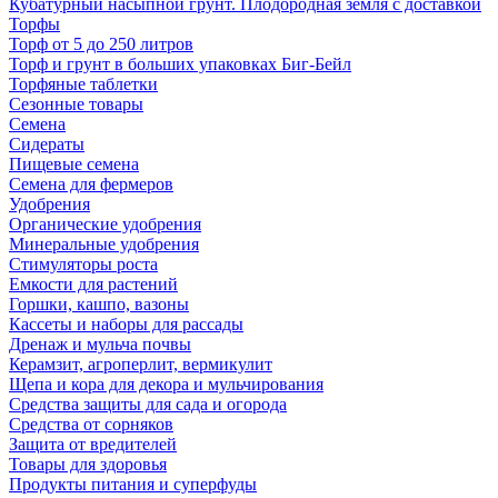
Кубатурный насыпной грунт. Плодородная земля с доставкой
Торфы
Торф от 5 до 250 литров
Торф и грунт в больших упаковках Биг-Бейл
Торфяные таблетки
Сезонные товары
Семена
Сидераты
Пищевые семена
Семена для фермеров
Удобрения
Органические удобрения
Минеральные удобрения
Стимуляторы роста
Емкости для растений
Горшки, кашпо, вазоны
Кассеты и наборы для рассады
Дренаж и мульча почвы
Керамзит, агроперлит, вермикулит
Щепа и кора для декора и мульчирования
Средства защиты для сада и огорода
Средства от сорняков
Защита от вредителей
Товары для здоровья
Продукты питания и суперфуды