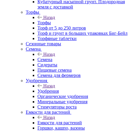
Кубатурный насыпной грунт. Плодородная
земля с доставкой
Торфы
Назад
Торфы
Торф от 5 до 250 литров
Торф и грунт в больших упаковках Биг-Бейл
Торфяные таблетки
Сезонные товары
Семена
Назад
Семена
Сидераты
Пищевые семена
Семена для фермеров
Удобрения
Назад
Удобрения
Органические удобрения
Минеральные удобрения
Стимуляторы роста
Емкости для растений
Назад
Емкости для растений
Горшки, кашпо, вазоны