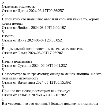
5
Отличная всхожесть
Отзыв от Ирина 2024-08-17T09:36:25Z
2
Непонятно что намешано овёс или сорняки какие то, короче
хрень полная
Отзыв от Любовь 2024-08-10T16:09:19Z
5
Взошли,
Отзыв от Инна 2024-06-07T20:55:05Z
1
В нормальной почве завелись насекомые, плесень
Отзыв от Ольга 2024-06-03T17:26:20Z
5
Начала подсеивать
Отзыв от Сусанна 2024-06-03T19:01:23Z
5
Не посмотрела на граммовку, ожидала мешок люпина. Но это
моя невнимательность
Отзыв от Валентина 2024-05-12T05:15:39Z
5
Пришло все целое,посмотрим как взойдут
Отзыв от Татьяна 2024-05-08T13:10:28Z
1
Вы уверены что это люпины? Больше похоже на помидоры