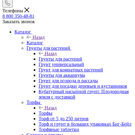
Телефоны
8 800 350-48-81
Заказать звонок
Каталог
Назад
Каталог
Грунты для растений
Назад
Грунты для растений
Грунт универсальный
Грунт для комнатных растений
Грунты для аквариума
Грунт для огорода и рассады
Грунт для посадки деревьев и кустарников
Кубатурный насыпной грунт. Плодородная
земля с доставкой
Торфы
Назад
Торфы
Торф от 5 до 250 литров
Торф и грунт в больших упаковках Биг-Бейл
Торфяные таблетки
Сезонные товары