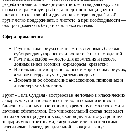
разработанный для аквариумистики: его гладкая округлая
форма не травмирует рыбок, а инертность защищает от
внезапных скачков pH и других параметров воды. Такой
грунт легко поддерживать в чистоте, а при необходимости —
быстро промывать без риска для экосистемы.
Сфера применения
Грунт для аквариума с живыми растениями: базовый
субстрат для укоренения и роста зелёных насаждений
Грунт для рыбок — место для кормления и нереста
донных видов (сомики, коридорасы, креветки)
Использование в пресноводных и морских аквариумах,
а также в террариумах для земноводных
Декоративное оформление акваскейпов, природных и
дизайнерских биотопов
Грунт «Сила Суздаля» востребован не только в классических
аквариумах, но и в сложных природных композициях и
биотопах с живыми растениями, креветками, моллюсками и
другими обитателями. Его универсальный состав позволяет
использовать продукт и в морской воде, и для обустройства
террариумов с тритонами, лягушками или экзотическими
рептилиями. Благодаря идеальной фракции гранул