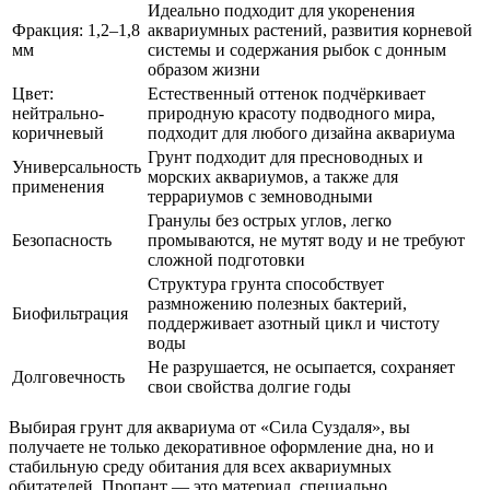
Идеально подходит для укоренения
Фракция: 1,2–1,8
аквариумных растений, развития корневой
мм
системы и содержания рыбок с донным
образом жизни
Цвет:
Естественный оттенок подчёркивает
нейтрально-
природную красоту подводного мира,
коричневый
подходит для любого дизайна аквариума
Грунт подходит для пресноводных и
Универсальность
морских аквариумов, а также для
применения
террариумов с земноводными
Гранулы без острых углов, легко
Безопасность
промываются, не мутят воду и не требуют
сложной подготовки
Структура грунта способствует
размножению полезных бактерий,
Биофильтрация
поддерживает азотный цикл и чистоту
воды
Не разрушается, не осыпается, сохраняет
Долговечность
свои свойства долгие годы
Выбирая грунт для аквариума от «Сила Суздаля», вы
получаете не только декоративное оформление дна, но и
стабильную среду обитания для всех аквариумных
обитателей. Пропант — это материал, специально