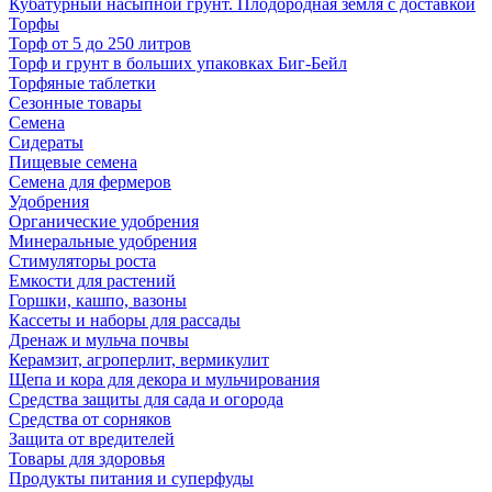
Кубатурный насыпной грунт. Плодородная земля с доставкой
Торфы
Торф от 5 до 250 литров
Торф и грунт в больших упаковках Биг-Бейл
Торфяные таблетки
Сезонные товары
Семена
Сидераты
Пищевые семена
Семена для фермеров
Удобрения
Органические удобрения
Минеральные удобрения
Стимуляторы роста
Емкости для растений
Горшки, кашпо, вазоны
Кассеты и наборы для рассады
Дренаж и мульча почвы
Керамзит, агроперлит, вермикулит
Щепа и кора для декора и мульчирования
Средства защиты для сада и огорода
Средства от сорняков
Защита от вредителей
Товары для здоровья
Продукты питания и суперфуды