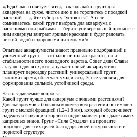
«Дядя Слава советует: всегда закладывайте грунт для
аквариума на сухое, чистое дно и не торопитесь с посадкой
растений — дайте субстрату "устояться". А если
сомневаетесь, какой грунт выбрать для аквариума с
растениями или рыбками — берите универсальный пропант: с
ним аквариум заиграет яркими красками и будет радовать
чистой водой и здоровыми питомцами!»
Опытные аквариумисты знают: правильно подобранный и
уложенный грунт — это залог не только красоты, но и
стабильности всего подводного царства. Совет дяди Славы
актуален для всех, кто запускает новый аквариум или
планирует пересадку растений: универсальный грунт
экономит время, облегчает уход и создаёт все условия для
формирования сильной, устойчивой среды.
Часто задаваемые вопросы
Какой грунт лучше для аквариума с живыми растениями?
Для аквариумов с большим количеством растений оптимален
грунт с мелкой фракцией (1,2–1,8 мм), который обеспечивает
надёжную фиксацию корней и поддерживает рост даже самых
капризных видов. Грунт «Сила Суздаля» на пропанте
подходит для этих целей благодаря своей натуральности и
пористой структуре.