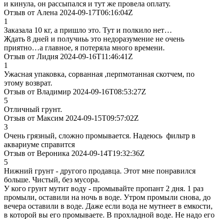
и кинула, он рассыпался и тут же провела оплату.
Отзыв от Алена 2024-09-17T06:16:04Z
1
Заказала 10 кг, а пришло это. Тут и полкило нет…
Ждать 8 дней и получиьь это недоразумение не очень
приятно…а главное, я потеряла много времени.
Отзыв от Лидия 2024-09-16T11:46:41Z
1
Ужасная упаковка, сорванная ,перпмотанная скотчем, по
этому возврат.
Отзыв от Владимир 2024-09-16T08:53:27Z
5
Отличный грунт.
Отзыв от Максим 2024-09-15T09:57:02Z
3
Очень грязный, сложно промывается. Надеюсь фильтр в
аквариуме справится
Отзыв от Вероника 2024-09-14T19:32:36Z
5
Нижний грунт - другого продавца. Этот мне понравился
больше. Чистый, без мусора.
У кого грунт мутит воду - промывайте пропант 2 дня. 1 раз
промыли, оставили на ночь в воде. Утром промыли снова, до
вечера оставили в воде. Даже если вода не мутнеет в емкости,
в которой вы его промываете. В прохладной воде. Не надо его