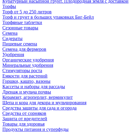
Кубатурный насыпной грунт. Плодородная земля с доставкой
Торфы
Торф от 5 до 250 литров
Торф и грунт в больших упаковках Биг-Бейл
Торфяные таблетки
Сезонные товары
Семена
Сидераты
Пищевые семена
Семена для фермеров
Удобрения
Органические удобрения
Минеральные удобрения
Стимуляторы роста
Емкости для растений
Горшки, кашпо, вазоны
Кассеты и наборы для рассады
Дренаж и мульча почвы
Керамзит, агроперлит, вермикулит
Щепа и кора для декора и мульчирования
Средства защиты для сада и огорода
Средства от сорняков
Защита от вредителей
Товары для здоровья
Продукты питания и суперфуды