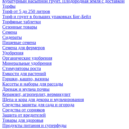
Кубатурный насыпной грунт. Плодородная земля с доставкой
Торфы
Торф от 5 до 250 литров
Торф и грунт в больших упаковках Биг-Бейл
Торфяные таблетки
Сезонные товары
Семена
Сидераты
Пищевые семена
Семена для фермеров
Удобрения
Органические удобрения
Минеральные удобрения
Стимуляторы роста
Емкости для растений
Горшки, кашпо, вазоны
Кассеты и наборы для рассады
Дренаж и мульча почвы
Керамзит, агроперлит, вермикулит
Щепа и кора для декора и мульчирования
Средства защиты для сада и огорода
Средства от сорняков
Защита от вредителей
Товары для здоровья
Продукты питания и суперфуды