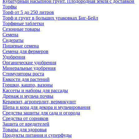
Кубатурный насыпной грунт. Плодородная земля с доставкой
Торфы
Торф от 5 до 250 литров
Торф и грунт в больших упаковках Биг-Бейл
Торфяные таблетки
Сезонные товары
Семена
Сидераты
Пищевые семена
Семена для фермеров
Удобрения
Органические удобрения
Минеральные удобрения
Стимуляторы роста
Емкости для растений
Горшки, кашпо, вазоны
Кассеты и наборы для рассады
Дренаж и мульча почвы
Керамзит, агроперлит, вермикулит
Щепа и кора для декора и мульчирования
Средства защиты для сада и огорода
Средства от сорняков
Защита от вредителей
Товары для здоровья
Продукты питания и суперфуды