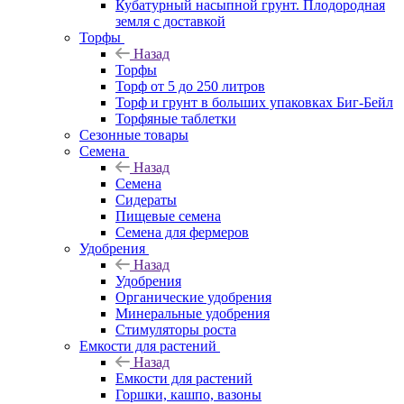
Кубатурный насыпной грунт. Плодородная
земля с доставкой
Торфы
Назад
Торфы
Торф от 5 до 250 литров
Торф и грунт в больших упаковках Биг-Бейл
Торфяные таблетки
Сезонные товары
Семена
Назад
Семена
Сидераты
Пищевые семена
Семена для фермеров
Удобрения
Назад
Удобрения
Органические удобрения
Минеральные удобрения
Стимуляторы роста
Емкости для растений
Назад
Емкости для растений
Горшки, кашпо, вазоны