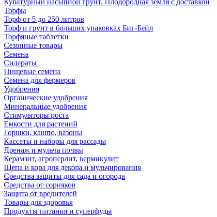
Кубатурный насыпной грунт. Плодородная земля с доставкой
Торфы
Торф от 5 до 250 литров
Торф и грунт в больших упаковках Биг-Бейл
Торфяные таблетки
Сезонные товары
Семена
Сидераты
Пищевые семена
Семена для фермеров
Удобрения
Органические удобрения
Минеральные удобрения
Стимуляторы роста
Емкости для растений
Горшки, кашпо, вазоны
Кассеты и наборы для рассады
Дренаж и мульча почвы
Керамзит, агроперлит, вермикулит
Щепа и кора для декора и мульчирования
Средства защиты для сада и огорода
Средства от сорняков
Защита от вредителей
Товары для здоровья
Продукты питания и суперфуды