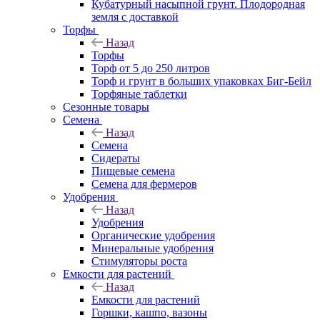
Кубатурный насыпной грунт. Плодородная
земля с доставкой
Торфы
Назад
Торфы
Торф от 5 до 250 литров
Торф и грунт в больших упаковках Биг-Бейл
Торфяные таблетки
Сезонные товары
Семена
Назад
Семена
Сидераты
Пищевые семена
Семена для фермеров
Удобрения
Назад
Удобрения
Органические удобрения
Минеральные удобрения
Стимуляторы роста
Емкости для растений
Назад
Емкости для растений
Горшки, кашпо, вазоны