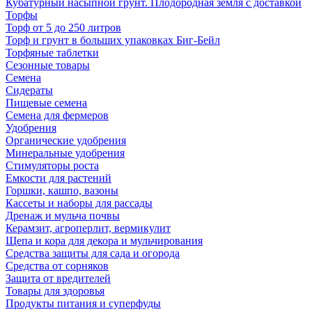
Кубатурный насыпной грунт. Плодородная земля с доставкой
Торфы
Торф от 5 до 250 литров
Торф и грунт в больших упаковках Биг-Бейл
Торфяные таблетки
Сезонные товары
Семена
Сидераты
Пищевые семена
Семена для фермеров
Удобрения
Органические удобрения
Минеральные удобрения
Стимуляторы роста
Емкости для растений
Горшки, кашпо, вазоны
Кассеты и наборы для рассады
Дренаж и мульча почвы
Керамзит, агроперлит, вермикулит
Щепа и кора для декора и мульчирования
Средства защиты для сада и огорода
Средства от сорняков
Защита от вредителей
Товары для здоровья
Продукты питания и суперфуды