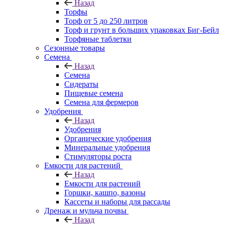
Назад
Торфы
Торф от 5 до 250 литров
Торф и грунт в больших упаковках Биг-Бейл
Торфяные таблетки
Сезонные товары
Семена
Назад
Семена
Сидераты
Пищевые семена
Семена для фермеров
Удобрения
Назад
Удобрения
Органические удобрения
Минеральные удобрения
Стимуляторы роста
Емкости для растений
Назад
Емкости для растений
Горшки, кашпо, вазоны
Кассеты и наборы для рассады
Дренаж и мульча почвы
Назад