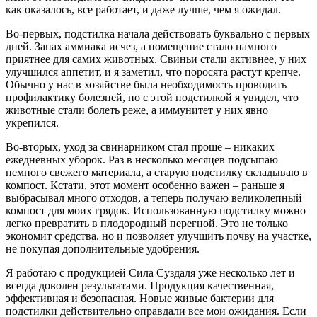
как оказалось, все работает, и даже лучше, чем я ожидал.
Во-первых, подстилка начала действовать буквально с первых
дней. Запах аммиака исчез, а помещение стало намного
приятнее для самих животных. Свиньи стали активнее, у них
улучшился аппетит, и я заметил, что поросята растут крепче.
Обычно у нас в хозяйстве была необходимость проводить
профилактику болезней, но с этой подстилкой я увидел, что
животные стали болеть реже, а иммунитет у них явно
укрепился.
Во-вторых, уход за свинарником стал проще – никаких
ежедневных уборок. Раз в несколько месяцев подсыпаю
немного свежего материала, а старую подстилку складываю в
компост. Кстати, этот момент особенно важен – раньше я
выбрасывал много отходов, а теперь получаю великолепный
компост для моих грядок. Использованную подстилку можно
легко превратить в плодородный перегной. Это не только
экономит средства, но и позволяет улучшить почву на участке,
не покупая дополнительные удобрения.
Я работаю с продукцией Сила Суздаля уже несколько лет и
всегда доволен результатами. Продукция качественная,
эффективная и безопасная. Новые живые бактерии для
подстилки действительно оправдали все мои ожидания. Если