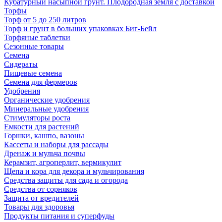
Кубатурный насыпной грунт. Плодородная земля с доставкой
Торфы
Торф от 5 до 250 литров
Торф и грунт в больших упаковках Биг-Бейл
Торфяные таблетки
Сезонные товары
Семена
Сидераты
Пищевые семена
Семена для фермеров
Удобрения
Органические удобрения
Минеральные удобрения
Стимуляторы роста
Емкости для растений
Горшки, кашпо, вазоны
Кассеты и наборы для рассады
Дренаж и мульча почвы
Керамзит, агроперлит, вермикулит
Щепа и кора для декора и мульчирования
Средства защиты для сада и огорода
Средства от сорняков
Защита от вредителей
Товары для здоровья
Продукты питания и суперфуды