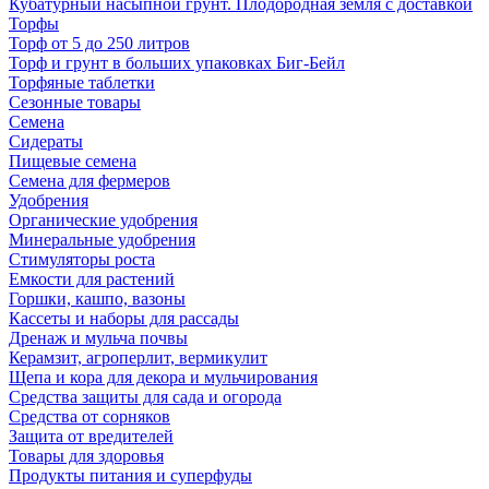
Кубатурный насыпной грунт. Плодородная земля с доставкой
Торфы
Торф от 5 до 250 литров
Торф и грунт в больших упаковках Биг-Бейл
Торфяные таблетки
Сезонные товары
Семена
Сидераты
Пищевые семена
Семена для фермеров
Удобрения
Органические удобрения
Минеральные удобрения
Стимуляторы роста
Емкости для растений
Горшки, кашпо, вазоны
Кассеты и наборы для рассады
Дренаж и мульча почвы
Керамзит, агроперлит, вермикулит
Щепа и кора для декора и мульчирования
Средства защиты для сада и огорода
Средства от сорняков
Защита от вредителей
Товары для здоровья
Продукты питания и суперфуды