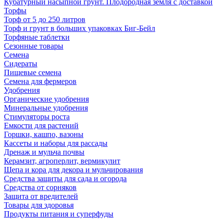
Кубатурный насыпной грунт. Плодородная земля с доставкой
Торфы
Торф от 5 до 250 литров
Торф и грунт в больших упаковках Биг-Бейл
Торфяные таблетки
Сезонные товары
Семена
Сидераты
Пищевые семена
Семена для фермеров
Удобрения
Органические удобрения
Минеральные удобрения
Стимуляторы роста
Емкости для растений
Горшки, кашпо, вазоны
Кассеты и наборы для рассады
Дренаж и мульча почвы
Керамзит, агроперлит, вермикулит
Щепа и кора для декора и мульчирования
Средства защиты для сада и огорода
Средства от сорняков
Защита от вредителей
Товары для здоровья
Продукты питания и суперфуды