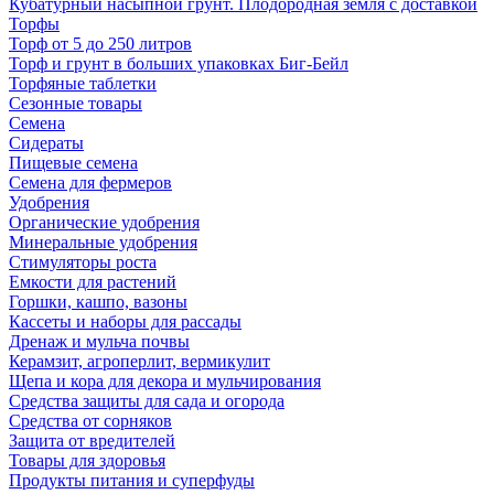
Кубатурный насыпной грунт. Плодородная земля с доставкой
Торфы
Торф от 5 до 250 литров
Торф и грунт в больших упаковках Биг-Бейл
Торфяные таблетки
Сезонные товары
Семена
Сидераты
Пищевые семена
Семена для фермеров
Удобрения
Органические удобрения
Минеральные удобрения
Стимуляторы роста
Емкости для растений
Горшки, кашпо, вазоны
Кассеты и наборы для рассады
Дренаж и мульча почвы
Керамзит, агроперлит, вермикулит
Щепа и кора для декора и мульчирования
Средства защиты для сада и огорода
Средства от сорняков
Защита от вредителей
Товары для здоровья
Продукты питания и суперфуды