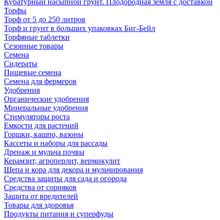
Кубатурный насыпной грунт. Плодородная земля с доставкой
Торфы
Торф от 5 до 250 литров
Торф и грунт в больших упаковках Биг-Бейл
Торфяные таблетки
Сезонные товары
Семена
Сидераты
Пищевые семена
Семена для фермеров
Удобрения
Органические удобрения
Минеральные удобрения
Стимуляторы роста
Емкости для растений
Горшки, кашпо, вазоны
Кассеты и наборы для рассады
Дренаж и мульча почвы
Керамзит, агроперлит, вермикулит
Щепа и кора для декора и мульчирования
Средства защиты для сада и огорода
Средства от сорняков
Защита от вредителей
Товары для здоровья
Продукты питания и суперфуды