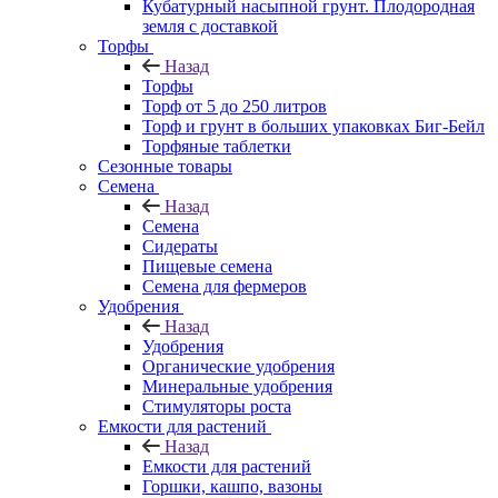
Кубатурный насыпной грунт. Плодородная
земля с доставкой
Торфы
Назад
Торфы
Торф от 5 до 250 литров
Торф и грунт в больших упаковках Биг-Бейл
Торфяные таблетки
Сезонные товары
Семена
Назад
Семена
Сидераты
Пищевые семена
Семена для фермеров
Удобрения
Назад
Удобрения
Органические удобрения
Минеральные удобрения
Стимуляторы роста
Емкости для растений
Назад
Емкости для растений
Горшки, кашпо, вазоны