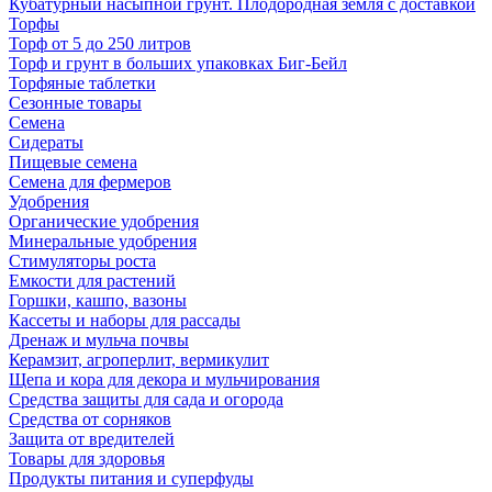
Кубатурный насыпной грунт. Плодородная земля с доставкой
Торфы
Торф от 5 до 250 литров
Торф и грунт в больших упаковках Биг-Бейл
Торфяные таблетки
Сезонные товары
Семена
Сидераты
Пищевые семена
Семена для фермеров
Удобрения
Органические удобрения
Минеральные удобрения
Стимуляторы роста
Емкости для растений
Горшки, кашпо, вазоны
Кассеты и наборы для рассады
Дренаж и мульча почвы
Керамзит, агроперлит, вермикулит
Щепа и кора для декора и мульчирования
Средства защиты для сада и огорода
Средства от сорняков
Защита от вредителей
Товары для здоровья
Продукты питания и суперфуды