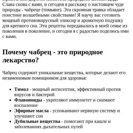
Слава снова с вами, и сегодня я расскажу о настоящем чуде
природы - чабреце (тимьяне). Эта скромная травка обладает
поистине волшебными свойствами! Я научу вас готовить
мощный противовирусный эликсир и ароматную подушку
для крепкого сна. Эти рецепты передавались в моей семье из
поколения в поколение, и сегодня я с радостью поделюсь ими
с вами.
Почему чабрец - это природное
лекарство?
Чабрец содержит уникальные вещества, которые делают его
незаменимым помощником для здоровья:
Тимол
- мощный антисептик, эффективный против
вирусов и бактерий
Флавоноиды
- укрепляют иммунитет и снимают
воспаление
Эфирные масла
- успокаивают нервную систему и
улучшают сон
Дубильные вещества
- помогают при кашле и
заболеваниях дыхательных путей