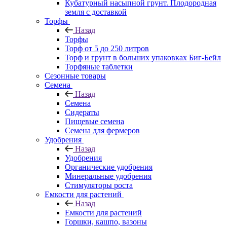
Кубатурный насыпной грунт. Плодородная
земля с доставкой
Торфы
Назад
Торфы
Торф от 5 до 250 литров
Торф и грунт в больших упаковках Биг-Бейл
Торфяные таблетки
Сезонные товары
Семена
Назад
Семена
Сидераты
Пищевые семена
Семена для фермеров
Удобрения
Назад
Удобрения
Органические удобрения
Минеральные удобрения
Стимуляторы роста
Емкости для растений
Назад
Емкости для растений
Горшки, кашпо, вазоны