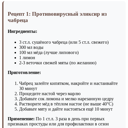
Рецепт 1: Противовирусный эликсир из
чабреца
Ингредиенты:
3 ст.л. сушёного чабреца (или 5 ст.л. свежего)
300 мл воды
100 мл мёда (лучше липового)
1 лимон
2-3 веточки свежей мяты (по желанию)
Приготовление:
Чабрец залейте кипятком, накройте и настаивайте
30 минут
Процедите настой через марлю
Добавьте сок лимона и мелко нарезанную цедру
Растворите мёд в тёплом настое (не выше 40°C)
Добавьте мяту и дайте настояться ещё 10 минут
Применение:
По 1 ст.л. 3 раза в день при первых
признаках простуды или для профилактики в сезон