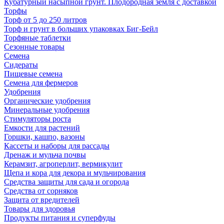
Кубатурный насыпной грунт. Плодородная земля с доставкой
Торфы
Торф от 5 до 250 литров
Торф и грунт в больших упаковках Биг-Бейл
Торфяные таблетки
Сезонные товары
Семена
Сидераты
Пищевые семена
Семена для фермеров
Удобрения
Органические удобрения
Минеральные удобрения
Стимуляторы роста
Емкости для растений
Горшки, кашпо, вазоны
Кассеты и наборы для рассады
Дренаж и мульча почвы
Керамзит, агроперлит, вермикулит
Щепа и кора для декора и мульчирования
Средства защиты для сада и огорода
Средства от сорняков
Защита от вредителей
Товары для здоровья
Продукты питания и суперфуды