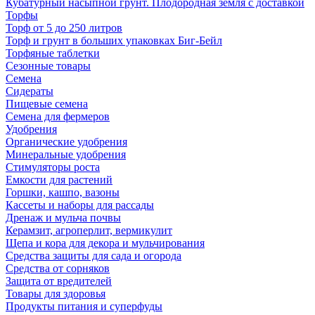
Кубатурный насыпной грунт. Плодородная земля с доставкой
Торфы
Торф от 5 до 250 литров
Торф и грунт в больших упаковках Биг-Бейл
Торфяные таблетки
Сезонные товары
Семена
Сидераты
Пищевые семена
Семена для фермеров
Удобрения
Органические удобрения
Минеральные удобрения
Стимуляторы роста
Емкости для растений
Горшки, кашпо, вазоны
Кассеты и наборы для рассады
Дренаж и мульча почвы
Керамзит, агроперлит, вермикулит
Щепа и кора для декора и мульчирования
Средства защиты для сада и огорода
Средства от сорняков
Защита от вредителей
Товары для здоровья
Продукты питания и суперфуды