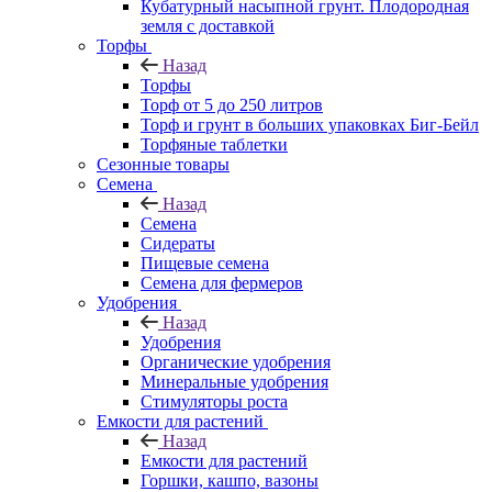
Кубатурный насыпной грунт. Плодородная
земля с доставкой
Торфы
Назад
Торфы
Торф от 5 до 250 литров
Торф и грунт в больших упаковках Биг-Бейл
Торфяные таблетки
Сезонные товары
Семена
Назад
Семена
Сидераты
Пищевые семена
Семена для фермеров
Удобрения
Назад
Удобрения
Органические удобрения
Минеральные удобрения
Стимуляторы роста
Емкости для растений
Назад
Емкости для растений
Горшки, кашпо, вазоны