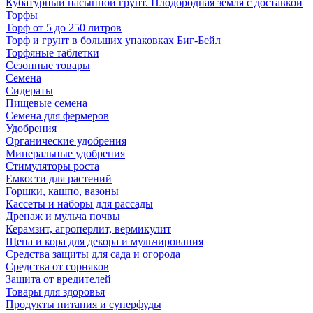
Кубатурный насыпной грунт. Плодородная земля с доставкой
Торфы
Торф от 5 до 250 литров
Торф и грунт в больших упаковках Биг-Бейл
Торфяные таблетки
Сезонные товары
Семена
Сидераты
Пищевые семена
Семена для фермеров
Удобрения
Органические удобрения
Минеральные удобрения
Стимуляторы роста
Емкости для растений
Горшки, кашпо, вазоны
Кассеты и наборы для рассады
Дренаж и мульча почвы
Керамзит, агроперлит, вермикулит
Щепа и кора для декора и мульчирования
Средства защиты для сада и огорода
Средства от сорняков
Защита от вредителей
Товары для здоровья
Продукты питания и суперфуды