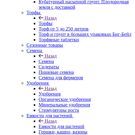
Кубатурный насыпной грунт. Плодородная
земля с доставкой
Торфы
Назад
Торфы
Торф от 5 до 250 литров
Торф и грунт в больших упаковках Биг-Бейл
Торфяные таблетки
Сезонные товары
Семена
Назад
Семена
Сидераты
Пищевые семена
Семена для фермеров
Удобрения
Назад
Удобрения
Органические удобрения
Минеральные удобрения
Стимуляторы роста
Емкости для растений
Назад
Емкости для растений
Горшки, кашпо, вазоны