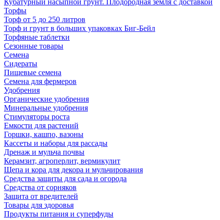
Кубатурный насыпной грунт. Плодородная земля с доставкой
Торфы
Торф от 5 до 250 литров
Торф и грунт в больших упаковках Биг-Бейл
Торфяные таблетки
Сезонные товары
Семена
Сидераты
Пищевые семена
Семена для фермеров
Удобрения
Органические удобрения
Минеральные удобрения
Стимуляторы роста
Емкости для растений
Горшки, кашпо, вазоны
Кассеты и наборы для рассады
Дренаж и мульча почвы
Керамзит, агроперлит, вермикулит
Щепа и кора для декора и мульчирования
Средства защиты для сада и огорода
Средства от сорняков
Защита от вредителей
Товары для здоровья
Продукты питания и суперфуды