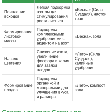
Лёгкая подкормка
«Весна» (Сила
Появление
азотом для
Суздаля), настои
всходов
стимулирования
трав
роста листьев
Подкормка
Формирование
комплексными
листовой
«Весна», зола
удобрениями с
массы
акцентом на азот
Снижение азота,
«Лето» (Сила
увеличение
Начало
Суздаля),
фосфора и калия
цветения
калийные
для завязи
удобрения
плодов
Подкормка
органикой и
Формирование
«Лето», компост,
минералами для
плодов
зола
улучшения вкуса
и размера