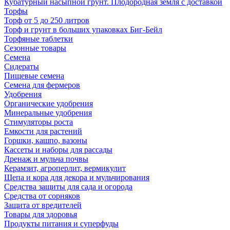
Кубатурный насыпной грунт. Плодородная земля с доставкой
Торфы
Торф от 5 до 250 литров
Торф и грунт в больших упаковках Биг-Бейл
Торфяные таблетки
Сезонные товары
Семена
Сидераты
Пищевые семена
Семена для фермеров
Удобрения
Органические удобрения
Минеральные удобрения
Стимуляторы роста
Емкости для растений
Горшки, кашпо, вазоны
Кассеты и наборы для рассады
Дренаж и мульча почвы
Керамзит, агроперлит, вермикулит
Щепа и кора для декора и мульчирования
Средства защиты для сада и огорода
Средства от сорняков
Защита от вредителей
Товары для здоровья
Продукты питания и суперфуды