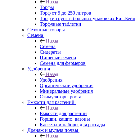
Назад
Торфы
Торф от 5 до 250 литров
Торф и грунт в больших упаковках Биг-Бейл
Торфяные таблетки
Сезонные товары
Семена
Назад
Семена
Сидераты
Пищевые семена
Семена для фермеров
Удобрения
Назад
Удобрения
Органические удобрения
Минеральные удобрения
Стимуляторы роста
Емкости для растений
Назад
Емкости для растений
Горшки, кашпо, вазоны
Кассеты и наборы для рассады
Дренаж и мульча почвы
Назад