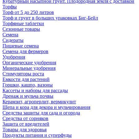
Кубатурный насыпной грунт. Плодородная земля с доставкой
Торфы
Торф от 5 до 250 литров
Торф и грунт в больших упаковках Биг-Бейл
Торфяные таблетки
Сезонные товары
Семена
Сидераты
Пищевые семена
Семена для фермеров
Удобрения
Органические удобрения
Минеральные удобрения
Стимуляторы роста
Емкости для растений
Горшки, кашпо, вазоны
Кассеты и наборы для рассады
Дренаж и мульча почвы
Керамзит, агроперлит, вермикулит
Щепа и кора для декора и мульчирования
Средства защиты для сада и огорода
Средства от сорняков
Защита от вредителей
Товары для здоровья
Продукты питания и суперфуды